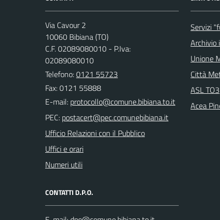
Via Cavour 2
Servizi "
10060 Bibiana (TO)
Archivio 
C.F. 02089080010 - P.Iva:
Unione M
02089080010
Telefono:
0121 55723
Città Met
Fax: 0121 55888
ASL TO3
E-mail:
Acea Pin
PEC:
Ufficio Relazioni con il Pubblico
Uffici e orari
Numeri utili
CONTATTI D.P.O.
E-mail: