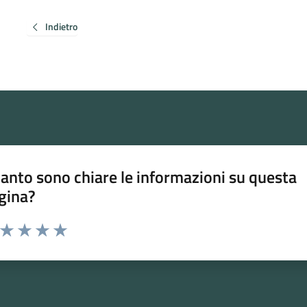
Indietro
anto sono chiare le informazioni su questa
gina?
a da 1 a 5 stelle la pagina
ta 1 stelle su 5
Valuta 2 stelle su 5
Valuta 3 stelle su 5
Valuta 4 stelle su 5
Valuta 5 stelle su 5