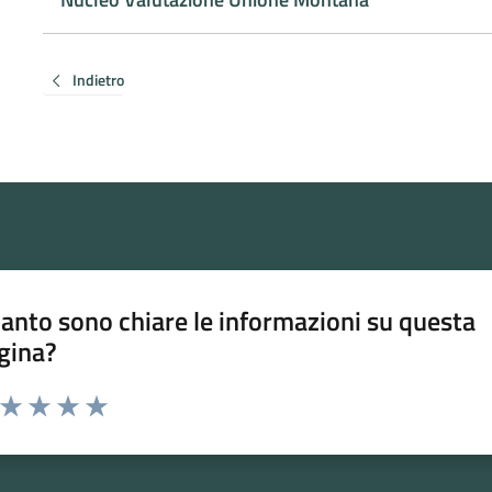
Indietro
anto sono chiare le informazioni su questa
gina?
a da 1 a 5 stelle la pagina
ta 1 stelle su 5
Valuta 2 stelle su 5
Valuta 3 stelle su 5
Valuta 4 stelle su 5
Valuta 5 stelle su 5