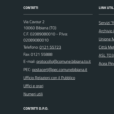
CONTATTI
LINK UTIL
Via Cavour 2
Servizi "
10060 Bibiana (TO)
Archivio 
C.F. 02089080010 - P.Iva:
Unione M
02089080010
Telefono:
0121 55723
Città Met
Fax: 0121 55888
ASL TO3
E-mail:
Acea Pin
PEC:
Ufficio Relazioni con il Pubblico
Uffici e orari
Numeri utili
CONTATTI D.P.O.