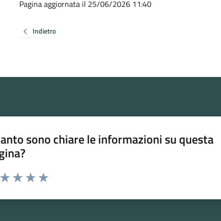
Pagina aggiornata il 25/06/2026 11:40
Indietro
anto sono chiare le informazioni su questa
gina?
a da 1 a 5 stelle la pagina
ta 1 stelle su 5
Valuta 2 stelle su 5
Valuta 3 stelle su 5
Valuta 4 stelle su 5
Valuta 5 stelle su 5