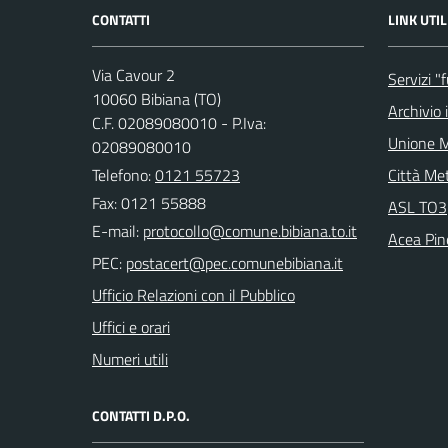
CONTATTI
LINK UTIL
Via Cavour 2
Servizi "
10060 Bibiana (TO)
Archivio 
C.F. 02089080010 - P.Iva:
Unione M
02089080010
Telefono:
0121 55723
Città Met
Fax: 0121 55888
ASL TO3
E-mail:
Acea Pin
PEC:
Ufficio Relazioni con il Pubblico
Uffici e orari
Numeri utili
CONTATTI D.P.O.