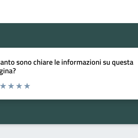
anto sono chiare le informazioni su questa
gina?
a da 1 a 5 stelle la pagina
ta 1 stelle su 5
Valuta 2 stelle su 5
Valuta 3 stelle su 5
Valuta 4 stelle su 5
Valuta 5 stelle su 5