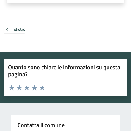
Indietro
Quanto sono chiare le informazioni su questa
pagina?
Valuta da 1 a 5 stelle la pagina
Valuta 1 stelle su 5
Valuta 2 stelle su 5
Valuta 3 stelle su 5
Valuta 4 stelle su 5
Valuta 5 stelle su 5
Contatta il comune