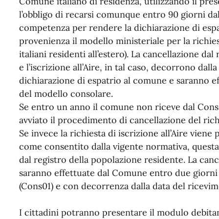
Comune italiano di residenza, utilizzando il prese
l’obbligo di recarsi comunque entro 90 giorni dall
competenza per rendere la dichiarazione di espa
provenienza il modello ministeriale per la richiest
italiani residenti all’estero). La cancellazione da
e l’iscrizione all’Aire, in tal caso, decorrono dalla
dichiarazione di espatrio al comune e saranno ef
del modello consolare.
Se entro un anno il comune non riceve dal Consolat
avviato il procedimento di cancellazione del rich
Se invece la richiesta di iscrizione all’Aire vien
come consentito dalla vigente normativa, quest
dal registro della popolazione residente. La cance
saranno effettuate dal Comune entro due giorni
(Cons01) e con decorrenza dalla data del ricevim
I cittadini potranno presentare il modulo debit