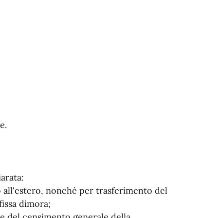
e.
arata:
 all'estero, nonché per trasferimento del
fissa dimora;
nze del censimento generale della