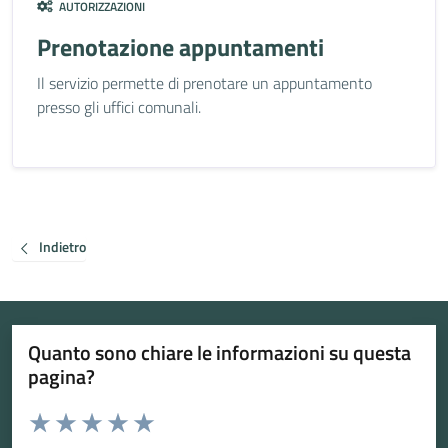
AUTORIZZAZIONI
Prenotazione appuntamenti
Il servizio permette di prenotare un appuntamento
presso gli uffici comunali.
Indietro
Quanto sono chiare le informazioni su questa
pagina?
Valuta da 1 a 5 stelle la pagina
Valuta 1 stelle su 5
Valuta 2 stelle su 5
Valuta 3 stelle su 5
Valuta 4 stelle su 5
Valuta 5 stelle su 5